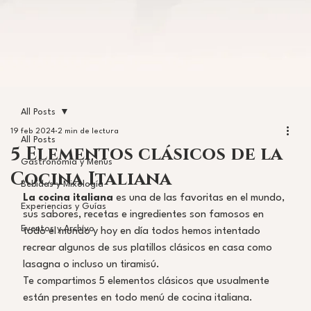
All Posts
19 feb 2024
2 min de lectura
All Posts
5 Elementos clásicos de la
Gastronomía y Menús
Cocina Italiana
Bebidas y Mixología
La cocina italiana
 es una de las favoritas en el mundo, 
Experiencias y Guías
sus sabores, recetas e ingredientes son famosos en 
Eventos y Archivo
todo el mundo y hoy en día todos hemos intentado 
recrear algunos de sus platillos clásicos en casa como 
lasagna o incluso un tiramisú.
Te compartimos 5 elementos clásicos que usualmente 
están presentes en todo menú de cocina italiana.